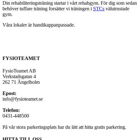
Din rehabiliteringsträning startar i vårt rehabgym. För dig som sedan
behöver tuffare träning forsätter vi träningen i
STCs
välutrustade
gym.
Våra lokaler är handikappanpassade.
FYSIOTEAMET
FysioTeamet AB
Verkstadsgatan 4
262 71 Ängelholm
Epost:
info@fysioteamet.se
Telefon:
0431-448500
På vår stora parkeringsplats har du lätt att hitta gratis parkering.
HITTA TILL OSS