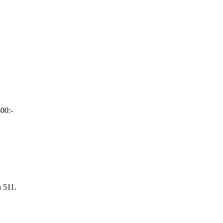
00:-
h 511.