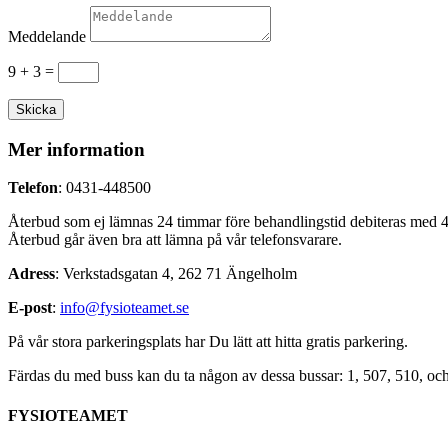
Meddelande
9 + 3
=
Skicka
Mer information
Telefon
: 0431-448500
Återbud som ej lämnas 24 timmar före behandlingstid debiteras med 4
Återbud går även bra att lämna på vår telefonsvarare.
Adress
: Verkstadsgatan 4, 262 71 Ängelholm
E-post
:
info@fysioteamet.se
På vår stora parkeringsplats har Du lätt att hitta gratis parkering.
Färdas du med buss kan du ta någon av dessa bussar: 1, 507, 510, oc
FYSIOTEAMET